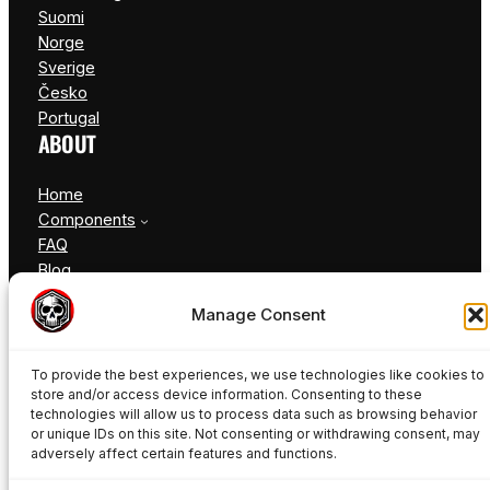
Suomi
Norge
Sverige
Česko
Portugal
ABOUT
Home
Components
FAQ
Blog
Contact
Manage Consent
To provide the best experiences, we use technologies like cookies to
store and/or access device information. Consenting to these
technologies will allow us to process data such as browsing behavior
or unique IDs on this site. Not consenting or withdrawing consent, may
adversely affect certain features and functions.
© Freakynuts ®