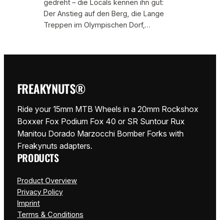
gedreht – die Locals kennen ihn gut:
Der Anstieg auf den Berg, die Lange
Treppen im Olympischen Dorf,…
FREAKYNUTS®
Ride your 15mm MTB Wheels in a 20mm Rockshox
Boxxer Fox Podium Fox 40 or SR Suntour Rux
Manitou Dorado Marzocchi Bomber Forks with
Freakynuts adapters.
PRODUCTS
Product Overview
Privacy Policy
Imprint
Terms & Conditions